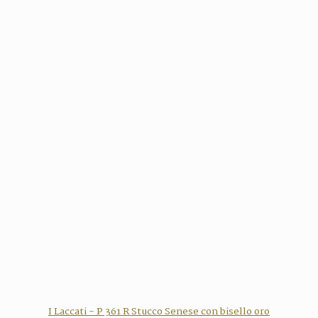
I Laccati - P 361 R Stucco Senese con bisello oro