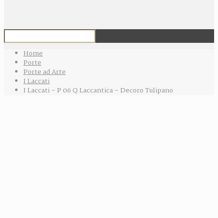
Home
Porte
Porte ad Arte
I Laccati
I Laccati – P 06 Q Laccantica – Decoro Tulipano