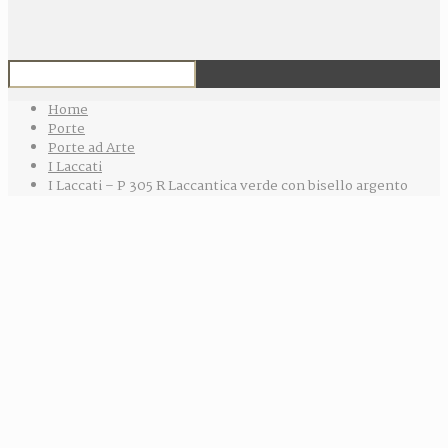
Home
Porte
Porte ad Arte
I Laccati
I Laccati – P 305 R Laccantica verde con bisello argento