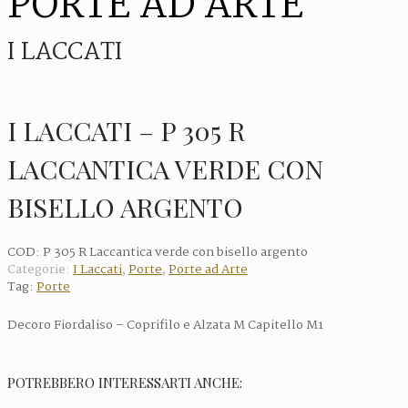
PORTE AD ARTE
I LACCATI
I LACCATI – P 305 R
LACCANTICA VERDE CON
BISELLO ARGENTO
COD:
P 305 R Laccantica verde con bisello argento
Categorie:
I Laccati
,
Porte
,
Porte ad Arte
Tag:
Porte
Decoro Fiordaliso – Coprifilo e Alzata M Capitello M1
POTREBBERO INTERESSARTI ANCHE: