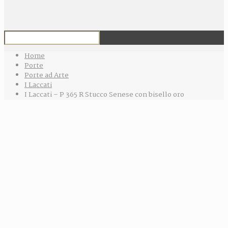
Home
Porte
Porte ad Arte
I Laccati
I Laccati – P 365 R Stucco Senese con bisello oro