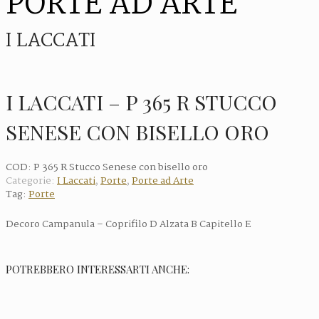
PORTE AD ARTE
I LACCATI
I LACCATI – P 365 R STUCCO
SENESE CON BISELLO ORO
COD:
P 365 R Stucco Senese con bisello oro
Categorie:
I Laccati
,
Porte
,
Porte ad Arte
Tag:
Porte
Decoro Campanula – Coprifilo D Alzata B Capitello E
POTREBBERO INTERESSARTI ANCHE: