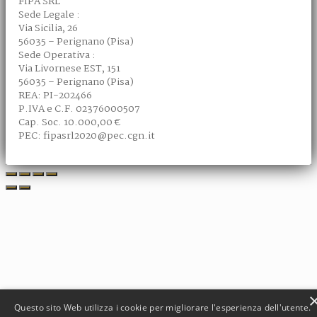
FIPA SRL
Sede Legale :
Via Sicilia, 26
56035 – Perignano (Pisa)
Sede Operativa :
Via Livornese EST, 151
56035 – Perignano (Pisa)
REA: PI-202466
P.IVA e C.F. 02376000507
Cap. Soc. 10.000,00 €
PEC: fipasrl2020@pec.cgn.it
Questo sito Web utilizza i cookie per migliorare l'esperienza dell'utente.