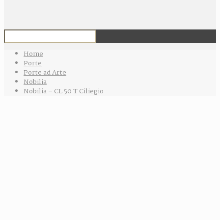
Home
Porte
Porte ad Arte
Nobilia
Nobilia – CL 50 T Ciliegio