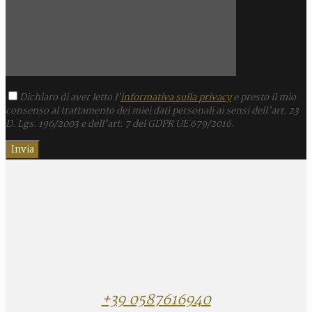
Dichiaro di aver letto l’
informativa sulla privacy
e presto il mio
consenso al trattamento dei miei dati personali ai sensi dell’art. 23
D. Lgs. 196/2003 e dell’art. 7 del GDPR UE 679/2016.
+39 0587616940