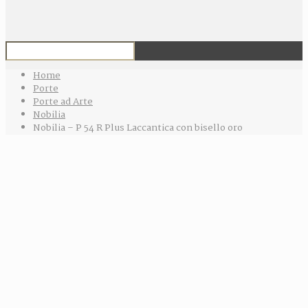
Home
Porte
Porte ad Arte
Nobilia
Nobilia – P 54 R Plus Laccantica con bisello oro