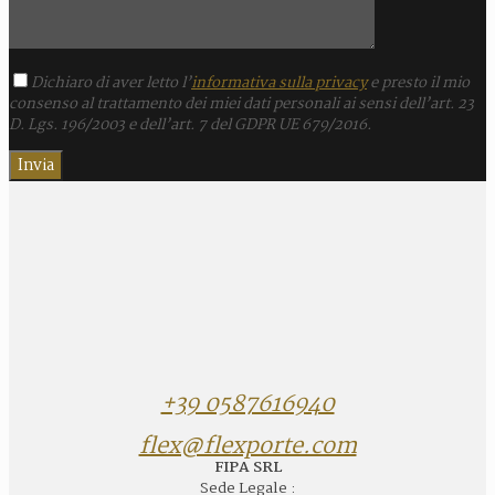
Dichiaro di aver letto l’
informativa sulla privacy
e presto il mio
consenso al trattamento dei miei dati personali ai sensi dell’art. 23
D. Lgs. 196/2003 e dell’art. 7 del GDPR UE 679/2016.
+39 0587616940
flex@flexporte.com
FIPA SRL
Sede Legale :