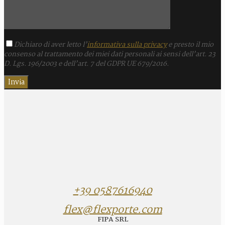
Dichiaro di aver letto l’
informativa sulla privacy
e presto il mio
consenso al trattamento dei miei dati personali ai sensi dell’art. 23
D. Lgs. 196/2003 e dell’art. 7 del GDPR UE 679/2016.
+39 0587616940
flex@flexporte.com
FIPA SRL