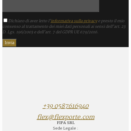
Dichiaro di aver letto l’
informativa sulla privacy
e presto il mio
consenso al trattamento dei miei dati personali ai sensi dell’art. 23
D. Lgs. 196/2003 e dell’art. 7 del GDPR UE 679/2016.
+39 0587616940
flex@flexporte.com
FIPA SRL
Sede Legale :