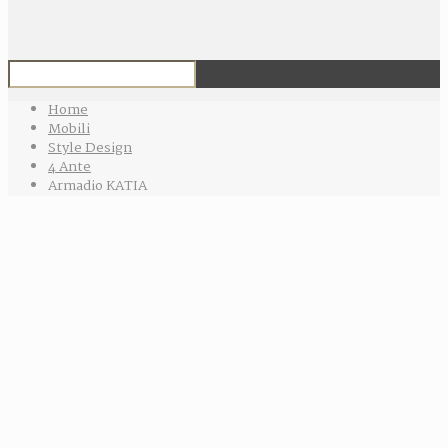
Home
Mobili
Style Design
4 Ante
Armadio KATIA