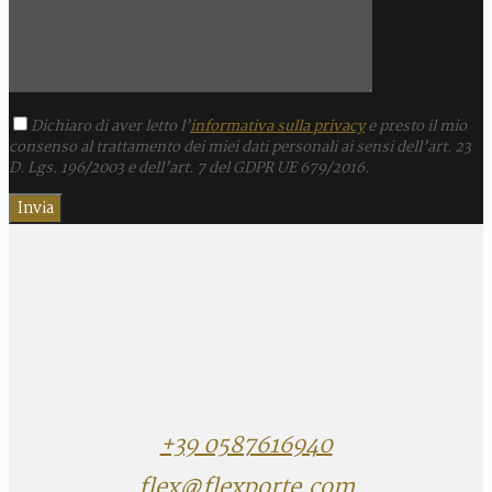
Dichiaro di aver letto l’
informativa sulla privacy
e presto il mio
consenso al trattamento dei miei dati personali ai sensi dell’art. 23
D. Lgs. 196/2003 e dell’art. 7 del GDPR UE 679/2016.
+39 0587616940
flex@flexporte.com