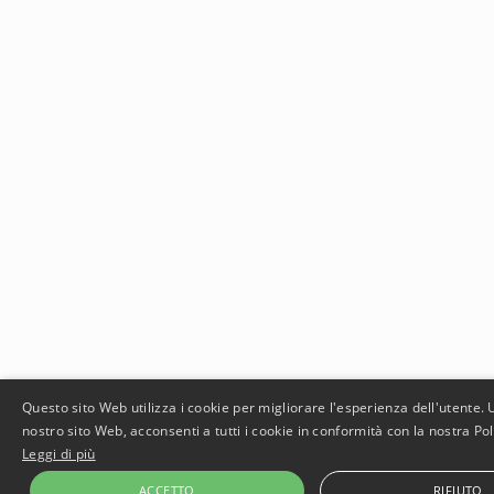
Questo sito Web utilizza i cookie per migliorare l'esperienza dell'utente. U
nostro sito Web, acconsenti a tutti i cookie in conformità con la nostra Poli
Leggi di più
ACCETTO
RIFIUTO