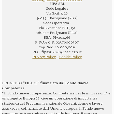
FIPA SRL
Sede Legale :
Via Sicilia, 26
56035 - Perignano (Pisa)
Sede Operativa :
Via Livornese EST, 151
56035 - Perignano (Pisa)
REA: PI-202466
P.IVA e C.F. 02376000507
Cap. Soc. 10.000,00 €
PEC: fipasrl2020@pec.cgn.it
Privacy Policy
-
Cookie Policy
PROGETTO “FIPA CI” finanziato dal Fondo Nuove
Competenze:
“Il Fondo nuove competenze. Competenze per le innovazioni” è
un progetto Europa 27, cioè un’operazione di importanza
strategica del Programma nazionale Giovani, donne e lavoro
2021-2027, cofinanziato dall’Unione europea. ll Fondo nuove
competenze è una misura rivolta alle imprese. Favorisce