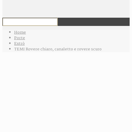
Home
Porte
Extrò
TEMI Rovere chiaro, canaletto e rovere scuro