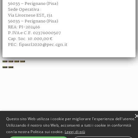
56035 – Perignano (Pisa)
Sede Operativa :
Via Livornese EST, 151
56035 – Perignano (Pisa)
REA: PI-202466
P.IVA e C.F. 02376000507
Cap. Soc. 10.000,00 €
PEC: fipasrl2020@pec.cgn.it
Questo sito Web utilizza i cookie per migliorare l'esperienza dell'utente.
Utilizzando il nostro sito Web, acconsenti a tutti i cookie in conformità
con la nostra Politica sui cookie.
Leggi di più