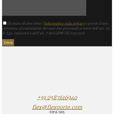
Dichiaro di aver letto l’
informativa sulla privacy
e presto il mio
consenso al trattamento dei miei dati personali ai sensi dell’art. 23
D. Lgs. 196/2003 e dell’art. 7 del GDPR UE 679/2016.
+39 0587616940
flex@flexporte.com
FIPA SRL