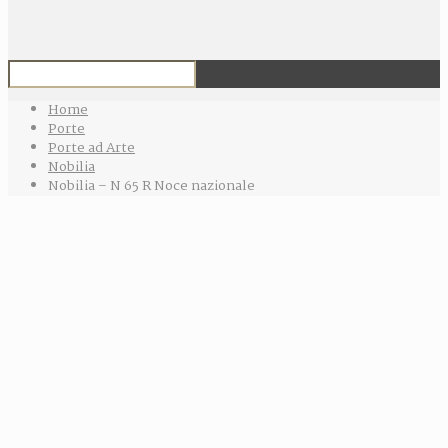
Home
Porte
Porte ad Arte
Nobilia
Nobilia – N 65 R Noce nazionale